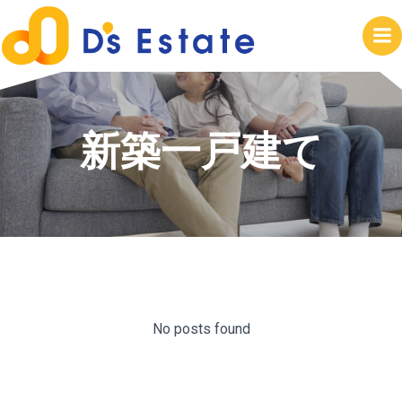
コ
ン
テ
ン
ツ
へ
新築一戸建て
ス
キ
ッ
プ
No posts found