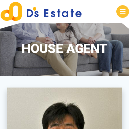
コ
ン
テ
ン
ツ
へ
HOUSE AGENT
ス
キ
ッ
プ